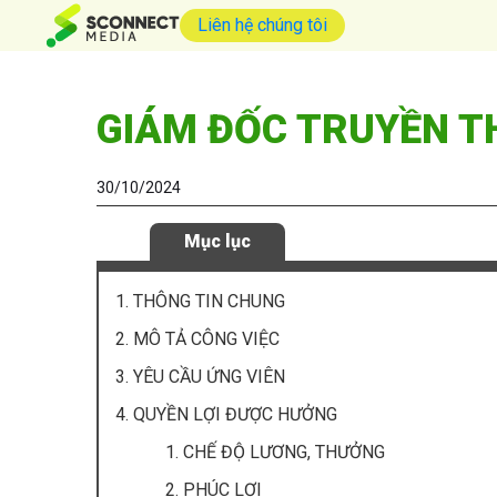
Liên hệ chúng tôi
GIÁM ĐỐC TRUYỀN T
30/10/2024
Mục lục
1. THÔNG TIN CHUNG
2. MÔ TẢ CÔNG VIỆC
3. YÊU CẦU ỨNG VIÊN
4. QUYỀN LỢI ĐƯỢC HƯỞNG
1. CHẾ ĐỘ LƯƠNG, THƯỞNG
2. PHÚC LỢI