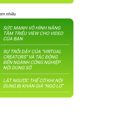
em nhiều
SỨC MẠNH VÔ HÌNH NÂNG
TẦM TRIỆU VIEW CHO VIDEO
CỦA BẠN
SỰ TRỖI DẬY CỦA “VIRTUAL
CREATORS” VÀ TÁC ĐỘNG
ĐẾN NGÀNH CÔNG NGHIỆP
NỘI DUNG SỐ
LẬT NGƯỢC THẾ CỜ KHI NỘI
DUNG BỊ KHÁN GIẢ “NGÓ LƠ”