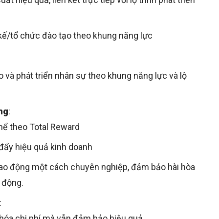
kế/tổ chức đào tạo theo khung năng lực
o và phát triển nhân sự theo khung năng lực và lộ
ng
:
thể theo Total Reward
 đẩy hiệu quả kinh doanh
 lao động một cách chuyên nghiệp, đảm bảo hài hòa
o động.
:
 hóa chi phí mà vẫn đảm bảo hiệu quả.