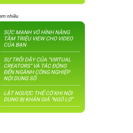
em nhiều
SỨC MẠNH VÔ HÌNH NÂNG
TẦM TRIỆU VIEW CHO VIDEO
CỦA BẠN
SỰ TRỖI DẬY CỦA “VIRTUAL
CREATORS” VÀ TÁC ĐỘNG
ĐẾN NGÀNH CÔNG NGHIỆP
NỘI DUNG SỐ
LẬT NGƯỢC THẾ CỜ KHI NỘI
DUNG BỊ KHÁN GIẢ “NGÓ LƠ”