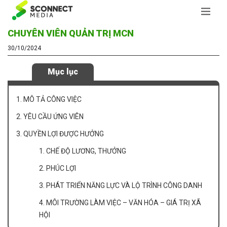
CHUYÊN VIÊN QUẢN TRỊ MCN
30/10/2024
Mục lục
1. MÔ TẢ CÔNG VIỆC
2. YÊU CẦU ỨNG VIÊN
3. QUYỀN LỢI ĐƯỢC HƯỞNG
1. CHẾ ĐỘ LƯƠNG, THƯỞNG
2. PHÚC LỢI
3. PHÁT TRIỂN NĂNG LỰC VÀ LỘ TRÌNH CÔNG DANH
4. MÔI TRƯỜNG LÀM VIỆC – VĂN HÓA – GIÁ TRỊ XÃ
HỘI