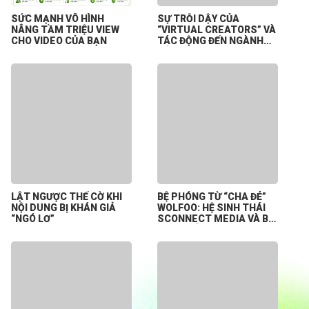
SỨC MẠNH VÔ HÌNH
SỰ TRỖI DẬY CỦA
NÂNG TẦM TRIỆU VIEW
“VIRTUAL CREATORS” VÀ
CHO VIDEO CỦA BẠN
TÁC ĐỘNG ĐẾN NGÀNH
CÔNG NGHIỆP NỘI DUNG
SỐ
LẬT NGƯỢC THẾ CỜ KHI
BỆ PHÓNG TỪ “CHA ĐẺ”
NỘI DUNG BỊ KHÁN GIẢ
WOLFOO: HỆ SINH THÁI
“NGÓ LƠ”
SCONNECT MEDIA VÀ BÀI
TOÁN HỖ TRỢ CREATOR
KHỞI NGHIỆP TỪ CON SỐ
0