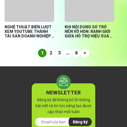
NGHỆ THUẬT BIẾN LƯỢT
KHI NỘI DUNG SỐ TRỞ
XEM YOUTUBE THÀNH
NÊN VÔ HỒN: RANH GIỚI
TÀI SẢN DOANH NGHIỆP
GIỮA HỖ TRỢ HIỆU SUẤT
BỀN VỮNG
HAY ĐÁNH MẤT BẢN
SẮC?
1
2
3
…
8
>
NEWSLETTER
Đăng ký để không bỏ lỡ những
bài viết và tin tức sáng tạo được
cập nhật mỗi tuần
Đăng ký