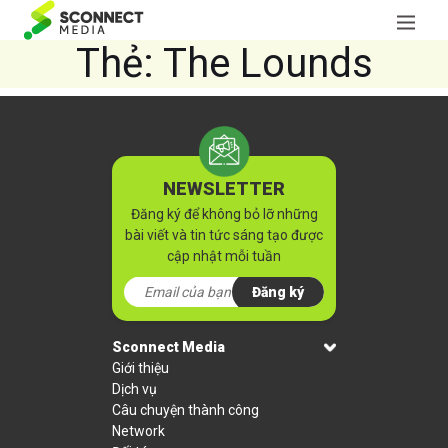
Thẻ:
The Lounds
NEWSLETTER
Đăng ký để không bỏ lỡ những
bài viết và tin tức sáng tạo được
cập nhật mỗi tuần
Đăng ký
Sconnect Media
Giới thiệu
Dịch vụ
Câu chuyện thành công
Network