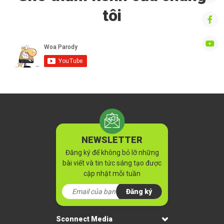
tôi
NEWSLETTER
Đăng ký để không bỏ lỡ những
bài viết và tin tức sáng tạo được
cập nhật mỗi tuần
Đăng ký
Sconnect Media