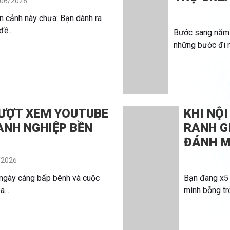
06/2026
n cảnh này chưa: Bạn dành ra
ề...
Bước sang năm 
những bước đi n
LƯỢT XEM YOUTUBE
KHI NỘI
ANH NGHIỆP BỀN
RANH G
ĐÁNH M
/2026
 ngày càng bấp bênh và cuộc
Bạn đang x5 
...
mình bỗng trở