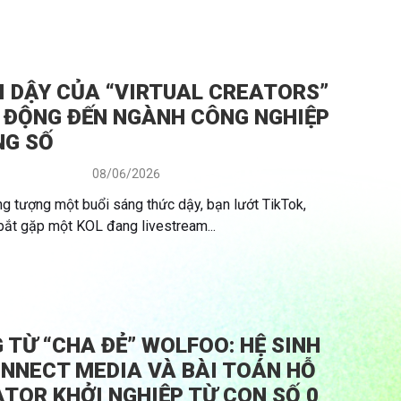
I DẬY CỦA “VIRTUAL CREATORS”
 ĐỘNG ĐẾN NGÀNH CÔNG NGHIỆP
NG SỐ
08/06/2026
g tượng một buổi sáng thức dậy, bạn lướt TikTok,
bắt gặp một KOL đang livestream...
 TỪ “CHA ĐẺ” WOLFOO: HỆ SINH
NNECT MEDIA VÀ BÀI TOÁN HỖ
TOR KHỞI NGHIỆP TỪ CON SỐ 0