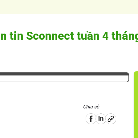
ản tin Sconnect tuần 4 thá
Chia sẻ