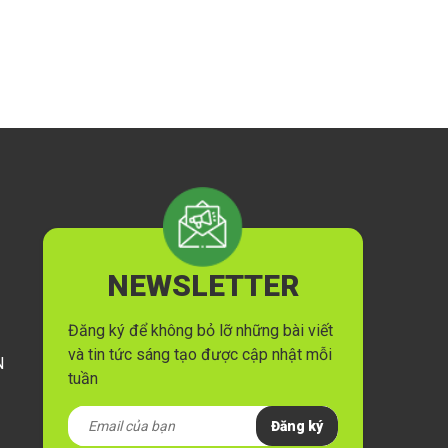
NEWSLETTER
Đăng ký để không bỏ lỡ những bài viết
và tin tức sáng tạo được cập nhật mỗi
N
tuần
Đăng ký