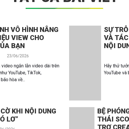
NH VÔ HÌNH NÂNG
SỰ TRỖ
IỆU VIEW CHO
VÀ TÁC
CỦA BẠN
NỘI DU
23/06/2026
g video ngắn lẫn video dài trên
Hãy thử tưởn
 như YouTube, TikTok,
YouTube và 
bão hòa về...
CỜ KHI NỘI DUNG
BỆ PHÓNG
GÓ LƠ”
THÁI SCO
TRỢ CREA