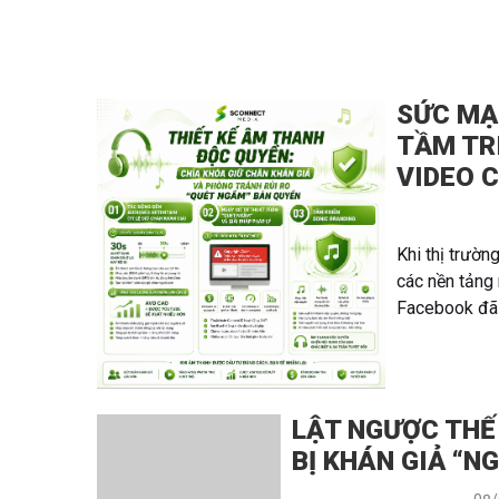
SỨC MẠ
TẦM TR
VIDEO 
Khi thị trườn
các nền tảng
Facebook đã 
LẬT NGƯỢC THẾ 
BỊ KHÁN GIẢ “N