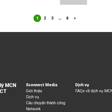
1
2
3
…
8
>
 lý MCN
Sconnect Media
Dịch vụ
ECT
Giới thiệu
FAQs về dịch vụ MC
Dịch vụ
Câu chuyện thành công
Network