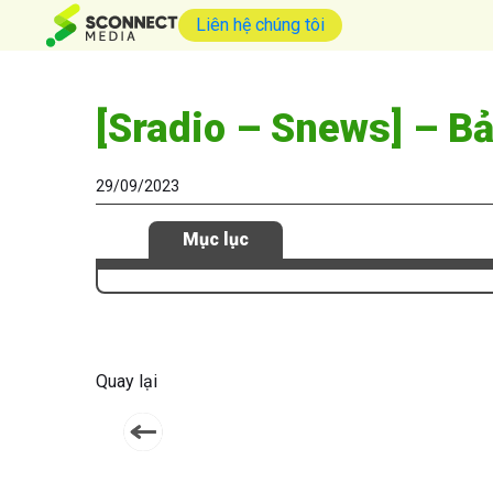
Liên hệ chúng tôi
[Sradio – Snews] – B
29/09/2023
Mục lục
Quay lại