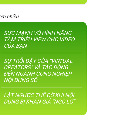
em nhiều
SỨC MẠNH VÔ HÌNH NÂNG
TẦM TRIỆU VIEW CHO VIDEO
CỦA BẠN
SỰ TRỖI DẬY CỦA “VIRTUAL
CREATORS” VÀ TÁC ĐỘNG
ĐẾN NGÀNH CÔNG NGHIỆP
NỘI DUNG SỐ
LẬT NGƯỢC THẾ CỜ KHI NỘI
DUNG BỊ KHÁN GIẢ “NGÓ LƠ”