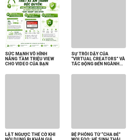
SỨC MẠNH VÔ HÌNH
SỰ TRỖI DẬY CỦA
NÂNG TẦM TRIỆU VIEW
“VIRTUAL CREATORS” VÀ
CHO VIDEO CỦA BẠN
TÁC ĐỘNG ĐẾN NGÀNH
CÔNG NGHIỆP NỘI DUNG
SỐ
LẬT NGƯỢC THẾ CỜ KHI
BỆ PHÓNG TỪ “CHA ĐẺ”
NỘI DUNG BỊ KHÁN GIẢ
WOLFOO: HỆ SINH THÁI