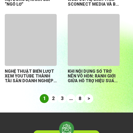
“NGÓ LƠ”
SCONNECT MEDIA VÀ BÀI
TOÁN HỖ TRỢ CREATOR
KHỞI NGHIỆP TỪ CON SỐ
0
NGHỆ THUẬT BIẾN LƯỢT
KHI NỘI DUNG SỐ TRỞ
XEM YOUTUBE THÀNH
NÊN VÔ HỒN: RANH GIỚI
TÀI SẢN DOANH NGHIỆP
GIỮA HỖ TRỢ HIỆU SUẤT
BỀN VỮNG
HAY ĐÁNH MẤT BẢN
SẮC?
1
2
3
…
8
>