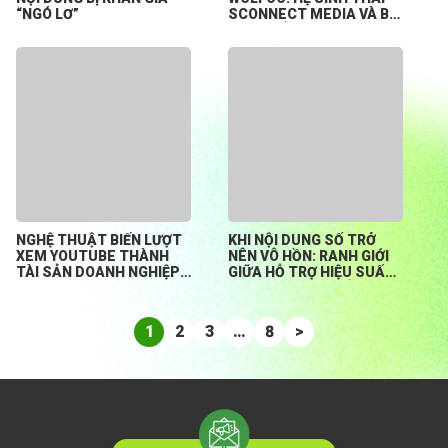
“NGÓ LƠ”
SCONNECT MEDIA VÀ BÀI
TOÁN HỖ TRỢ CREATOR
KHỞI NGHIỆP TỪ CON SỐ
0
NGHỆ THUẬT BIẾN LƯỢT
KHI NỘI DUNG SỐ TRỞ
XEM YOUTUBE THÀNH
NÊN VÔ HỒN: RANH GIỚI
TÀI SẢN DOANH NGHIỆP
GIỮA HỖ TRỢ HIỆU SUẤT
BỀN VỮNG
HAY ĐÁNH MẤT BẢN
SẮC?
1
2
3
…
8
>