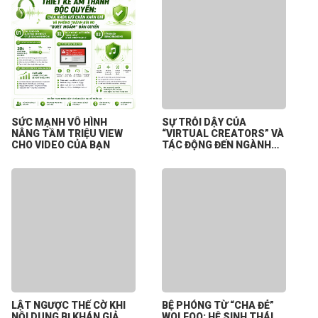
SỨC MẠNH VÔ HÌNH
SỰ TRỖI DẬY CỦA
NÂNG TẦM TRIỆU VIEW
“VIRTUAL CREATORS” VÀ
CHO VIDEO CỦA BẠN
TÁC ĐỘNG ĐẾN NGÀNH
CÔNG NGHIỆP NỘI DUNG
SỐ
LẬT NGƯỢC THẾ CỜ KHI
BỆ PHÓNG TỪ “CHA ĐẺ”
NỘI DUNG BỊ KHÁN GIẢ
WOLFOO: HỆ SINH THÁI