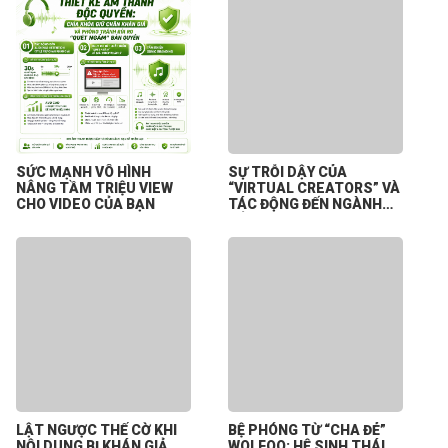
SỨC MẠNH VÔ HÌNH
SỰ TRỖI DẬY CỦA
NÂNG TẦM TRIỆU VIEW
“VIRTUAL CREATORS” VÀ
CHO VIDEO CỦA BẠN
TÁC ĐỘNG ĐẾN NGÀNH
CÔNG NGHIỆP NỘI DUNG
SỐ
LẬT NGƯỢC THẾ CỜ KHI
BỆ PHÓNG TỪ “CHA ĐẺ”
NỘI DUNG BỊ KHÁN GIẢ
WOLFOO: HỆ SINH THÁI