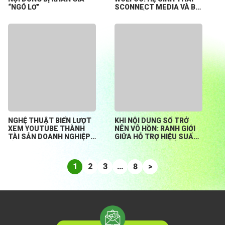
“NGÓ LƠ”
SCONNECT MEDIA VÀ BÀI
TOÁN HỖ TRỢ CREATOR
KHỞI NGHIỆP TỪ CON SỐ
0
NGHỆ THUẬT BIẾN LƯỢT
KHI NỘI DUNG SỐ TRỞ
XEM YOUTUBE THÀNH
NÊN VÔ HỒN: RANH GIỚI
TÀI SẢN DOANH NGHIỆP
GIỮA HỖ TRỢ HIỆU SUẤT
BỀN VỮNG
HAY ĐÁNH MẤT BẢN
SẮC?
1
2
3
…
8
>