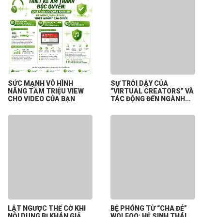
SỨC MẠNH VÔ HÌNH
SỰ TRỖI DẬY CỦA
NÂNG TẦM TRIỆU VIEW
“VIRTUAL CREATORS” VÀ
CHO VIDEO CỦA BẠN
TÁC ĐỘNG ĐẾN NGÀNH
CÔNG NGHIỆP NỘI DUNG
SỐ
LẬT NGƯỢC THẾ CỜ KHI
BỆ PHÓNG TỪ “CHA ĐẺ”
NỘI DUNG BỊ KHÁN GIẢ
WOLFOO: HỆ SINH THÁI