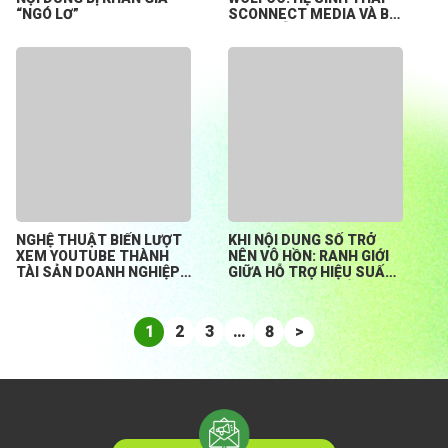
“NGÓ LƠ”
SCONNECT MEDIA VÀ BÀI
TOÁN HỖ TRỢ CREATOR
KHỞI NGHIỆP TỪ CON SỐ
0
NGHỆ THUẬT BIẾN LƯỢT
KHI NỘI DUNG SỐ TRỞ
XEM YOUTUBE THÀNH
NÊN VÔ HỒN: RANH GIỚI
TÀI SẢN DOANH NGHIỆP
GIỮA HỖ TRỢ HIỆU SUẤT
BỀN VỮNG
HAY ĐÁNH MẤT BẢN
SẮC?
1
2
3
…
8
>