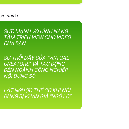
em nhiều
SỨC MẠNH VÔ HÌNH NÂNG
TẦM TRIỆU VIEW CHO VIDEO
CỦA BẠN
SỰ TRỖI DẬY CỦA “VIRTUAL
CREATORS” VÀ TÁC ĐỘNG
ĐẾN NGÀNH CÔNG NGHIỆP
NỘI DUNG SỐ
LẬT NGƯỢC THẾ CỜ KHI NỘI
DUNG BỊ KHÁN GIẢ “NGÓ LƠ”