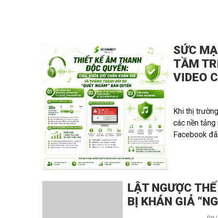
SỨC MẠ
TẦM TR
VIDEO 
Khi thị trườn
các nền tảng
Facebook đã 
LẬT NGƯỢC THẾ 
BỊ KHÁN GIẢ “N