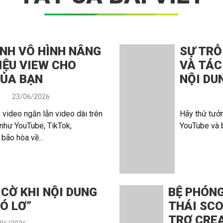
NH VÔ HÌNH NÂNG
SỰ TRỖ
IỆU VIEW CHO
VÀ TÁC
CỦA BẠN
NỘI DU
23/06/2026
g video ngắn lẫn video dài trên
Hãy thử tưởn
 như YouTube, TikTok,
YouTube và 
bão hòa về...
CỜ KHI NỘI DUNG
BỆ PHÓNG
GÓ LƠ”
THÁI SCO
TRỢ CREA