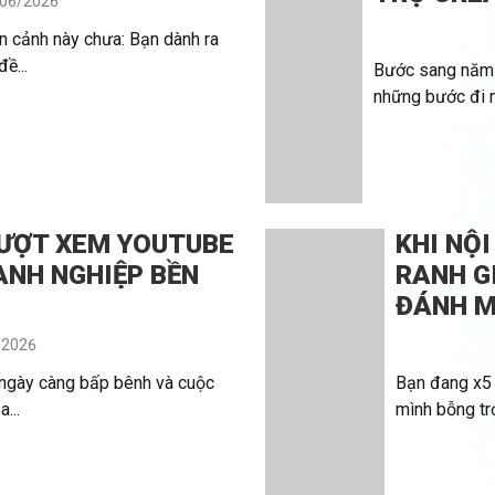
06/2026
n cảnh này chưa: Bạn dành ra
ề...
Bước sang năm 
những bước đi n
LƯỢT XEM YOUTUBE
KHI NỘI
ANH NGHIỆP BỀN
RANH G
ĐÁNH M
/2026
 ngày càng bấp bênh và cuộc
Bạn đang x5 
...
mình bỗng trở