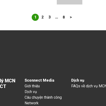
1
2
3
…
8
>
 lý MCN
Sconnect Media
Dịch vụ
ECT
Giới thiệu
FAQs về dịch vụ MC
Dịch vụ
Câu chuyện thành công
Network