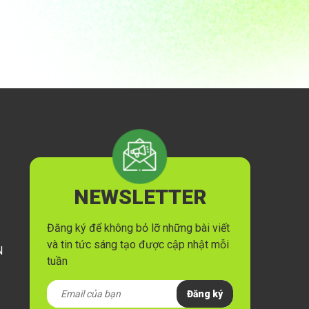
NEWSLETTER
Đăng ký để không bỏ lỡ những bài viết
và tin tức sáng tạo được cập nhật mỗi
N
tuần
Đăng ký