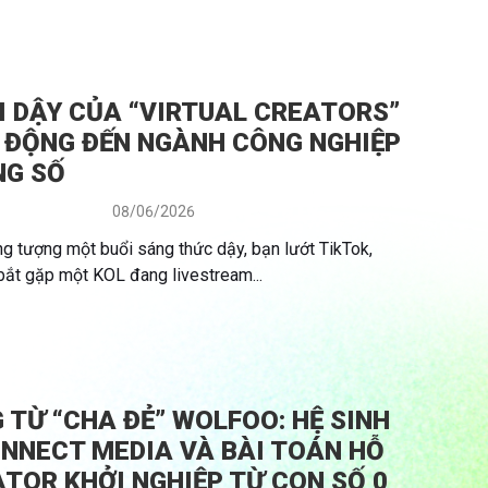
I DẬY CỦA “VIRTUAL CREATORS”
 ĐỘNG ĐẾN NGÀNH CÔNG NGHIỆP
NG SỐ
08/06/2026
g tượng một buổi sáng thức dậy, bạn lướt TikTok,
bắt gặp một KOL đang livestream...
 TỪ “CHA ĐẺ” WOLFOO: HỆ SINH
NNECT MEDIA VÀ BÀI TOÁN HỖ
TOR KHỞI NGHIỆP TỪ CON SỐ 0