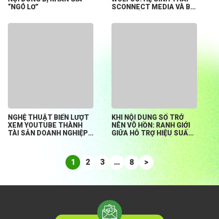
“NGÓ LƠ”
SCONNECT MEDIA VÀ BÀI
TOÁN HỖ TRỢ CREATOR
KHỞI NGHIỆP TỪ CON SỐ
0
NGHỆ THUẬT BIẾN LƯỢT
KHI NỘI DUNG SỐ TRỞ
XEM YOUTUBE THÀNH
NÊN VÔ HỒN: RANH GIỚI
TÀI SẢN DOANH NGHIỆP
GIỮA HỖ TRỢ HIỆU SUẤT
BỀN VỮNG
HAY ĐÁNH MẤT BẢN
SẮC?
1
2
3
…
8
>