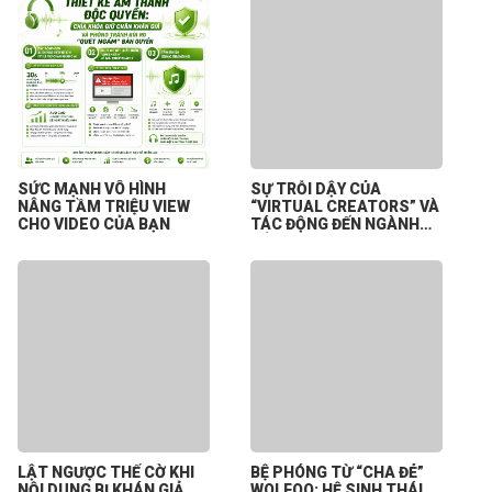
SỨC MẠNH VÔ HÌNH
SỰ TRỖI DẬY CỦA
NÂNG TẦM TRIỆU VIEW
“VIRTUAL CREATORS” VÀ
CHO VIDEO CỦA BẠN
TÁC ĐỘNG ĐẾN NGÀNH
CÔNG NGHIỆP NỘI DUNG
SỐ
LẬT NGƯỢC THẾ CỜ KHI
BỆ PHÓNG TỪ “CHA ĐẺ”
NỘI DUNG BỊ KHÁN GIẢ
WOLFOO: HỆ SINH THÁI