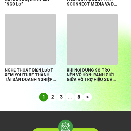
“NGÓ LƠ”
SCONNECT MEDIA VÀ BÀI
TOÁN HỖ TRỢ CREATOR
KHỞI NGHIỆP TỪ CON SỐ
0
NGHỆ THUẬT BIẾN LƯỢT
KHI NỘI DUNG SỐ TRỞ
XEM YOUTUBE THÀNH
NÊN VÔ HỒN: RANH GIỚI
TÀI SẢN DOANH NGHIỆP
GIỮA HỖ TRỢ HIỆU SUẤT
BỀN VỮNG
HAY ĐÁNH MẤT BẢN
SẮC?
1
2
3
…
8
>