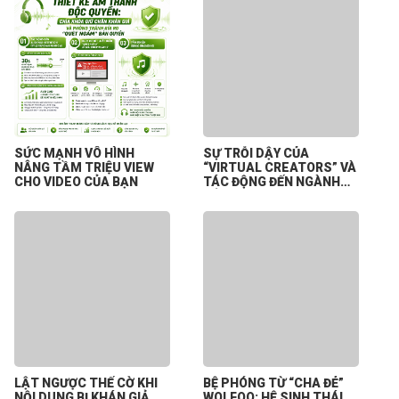
SỨC MẠNH VÔ HÌNH
SỰ TRỖI DẬY CỦA
NÂNG TẦM TRIỆU VIEW
“VIRTUAL CREATORS” VÀ
CHO VIDEO CỦA BẠN
TÁC ĐỘNG ĐẾN NGÀNH
CÔNG NGHIỆP NỘI DUNG
SỐ
LẬT NGƯỢC THẾ CỜ KHI
BỆ PHÓNG TỪ “CHA ĐẺ”
NỘI DUNG BỊ KHÁN GIẢ
WOLFOO: HỆ SINH THÁI