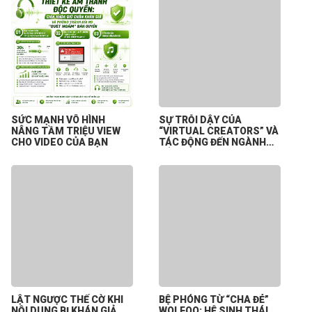
SỨC MẠNH VÔ HÌNH
SỰ TRỖI DẬY CỦA
NÂNG TẦM TRIỆU VIEW
“VIRTUAL CREATORS” VÀ
CHO VIDEO CỦA BẠN
TÁC ĐỘNG ĐẾN NGÀNH
CÔNG NGHIỆP NỘI DUNG
SỐ
LẬT NGƯỢC THẾ CỜ KHI
BỆ PHÓNG TỪ “CHA ĐẺ”
NỘI DUNG BỊ KHÁN GIẢ
WOLFOO: HỆ SINH THÁI