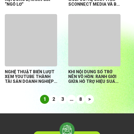
“NGÓ LƠ”
SCONNECT MEDIA VÀ BÀI
TOÁN HỖ TRỢ CREATOR
KHỞI NGHIỆP TỪ CON SỐ
0
NGHỆ THUẬT BIẾN LƯỢT
KHI NỘI DUNG SỐ TRỞ
XEM YOUTUBE THÀNH
NÊN VÔ HỒN: RANH GIỚI
TÀI SẢN DOANH NGHIỆP
GIỮA HỖ TRỢ HIỆU SUẤT
BỀN VỮNG
HAY ĐÁNH MẤT BẢN
SẮC?
1
2
3
…
8
>