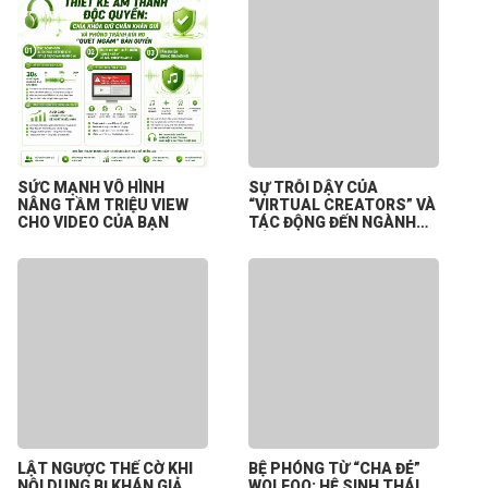
SỨC MẠNH VÔ HÌNH
SỰ TRỖI DẬY CỦA
NÂNG TẦM TRIỆU VIEW
“VIRTUAL CREATORS” VÀ
CHO VIDEO CỦA BẠN
TÁC ĐỘNG ĐẾN NGÀNH
CÔNG NGHIỆP NỘI DUNG
SỐ
LẬT NGƯỢC THẾ CỜ KHI
BỆ PHÓNG TỪ “CHA ĐẺ”
NỘI DUNG BỊ KHÁN GIẢ
WOLFOO: HỆ SINH THÁI