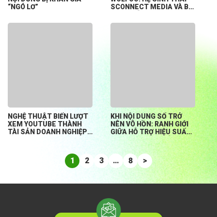
“NGÓ LƠ”
SCONNECT MEDIA VÀ BÀI
TOÁN HỖ TRỢ CREATOR
KHỞI NGHIỆP TỪ CON SỐ
0
NGHỆ THUẬT BIẾN LƯỢT
KHI NỘI DUNG SỐ TRỞ
XEM YOUTUBE THÀNH
NÊN VÔ HỒN: RANH GIỚI
TÀI SẢN DOANH NGHIỆP
GIỮA HỖ TRỢ HIỆU SUẤT
BỀN VỮNG
HAY ĐÁNH MẤT BẢN
SẮC?
1
2
3
…
8
>