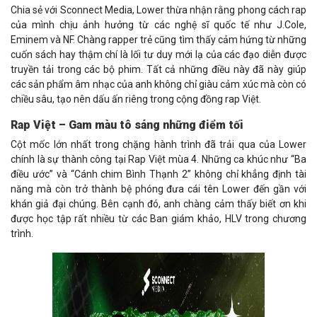
Chia sẻ với Sconnect Media, Lower thừa nhận rằng phong cách rap
của mình chịu ảnh hưởng từ các nghệ sĩ quốc tế như J.Cole,
Eminem và NF. Chàng rapper trẻ cũng tìm thấy cảm hứng từ những
cuốn sách hay thậm chí là lối tư duy mới lạ của các đạo diễn được
truyền tải trong các bộ phim. Tất cả những điều này đã này giúp
các sản phẩm âm nhạc của anh không chỉ giàu cảm xúc mà còn có
chiều sâu, tạo nên dấu ấn riêng trong cộng đồng rap Việt.
Rap Việt – Gam màu tô sáng những điểm tối
Cột mốc lớn nhất trong chặng hành trình đã trải qua của Lower
chính là sự thành công tại Rap Việt mùa 4. Những ca khúc như “Ba
điều ước” và “Cánh chim Bình Thạnh 2” không chỉ khẳng định tài
năng mà còn trở thành bệ phóng đưa cái tên Lower đến gần với
khán giả đại chúng. Bên cạnh đó, anh chàng cảm thấy biết ơn khi
được học tập rất nhiều từ các Ban giám khảo, HLV trong chương
trình.