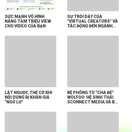
SỨC MẠNH VÔ HÌNH
SỰ TRỖI DẬY CỦA
NÂNG TẦM TRIỆU VIEW
“VIRTUAL CREATORS” VÀ
CHO VIDEO CỦA BẠN
TÁC ĐỘNG ĐẾN NGÀNH
CÔNG NGHIỆP NỘI DUNG
SỐ
LẬT NGƯỢC THẾ CỜ KHI
BỆ PHÓNG TỪ “CHA ĐẺ”
NỘI DUNG BỊ KHÁN GIẢ
WOLFOO: HỆ SINH THÁI
“NGÓ LƠ”
SCONNECT MEDIA VÀ BÀI
TOÁN HỖ TRỢ CREATOR
KHỞI NGHIỆP TỪ CON SỐ
0