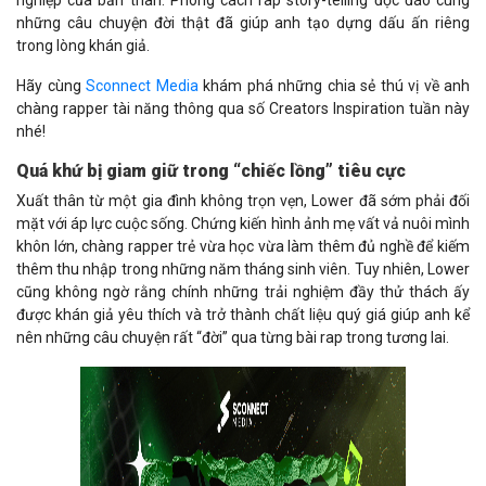
nghiệp của bản thân. Phong cách rap story-telling độc đáo cùng
những câu chuyện đời thật đã giúp anh tạo dựng dấu ấn riêng
trong lòng khán giả.
Hãy cùng
Sconnect Media
khám phá những chia sẻ thú vị về anh
chàng rapper tài năng thông qua số Creators Inspiration tuần này
nhé!
Quá khứ bị giam giữ trong “chiếc lồng” tiêu cực
Xuất thân từ một gia đình không trọn vẹn, Lower đã sớm phải đối
mặt với áp lực cuộc sống. Chứng kiến hình ảnh mẹ vất vả nuôi mình
khôn lớn, chàng rapper trẻ vừa học vừa làm thêm đủ nghề để kiếm
thêm thu nhập trong những năm tháng sinh viên. Tuy nhiên, Lower
cũng không ngờ rằng chính những trải nghiệm đầy thử thách ấy
được khán giả yêu thích và trở thành chất liệu quý giá giúp anh kể
nên những câu chuyện rất “đời” qua từng bài rap trong tương lai.