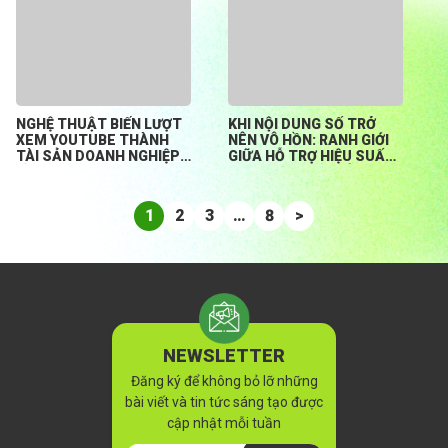
NGHỆ THUẬT BIẾN LƯỢT
KHI NỘI DUNG SỐ TRỞ
XEM YOUTUBE THÀNH
NÊN VÔ HỒN: RANH GIỚI
TÀI SẢN DOANH NGHIỆP
GIỮA HỖ TRỢ HIỆU SUẤT
BỀN VỮNG
HAY ĐÁNH MẤT BẢN
SẮC?
1
2
3
…
8
>
NEWSLETTER
Đăng ký để không bỏ lỡ những
bài viết và tin tức sáng tạo được
cập nhật mỗi tuần