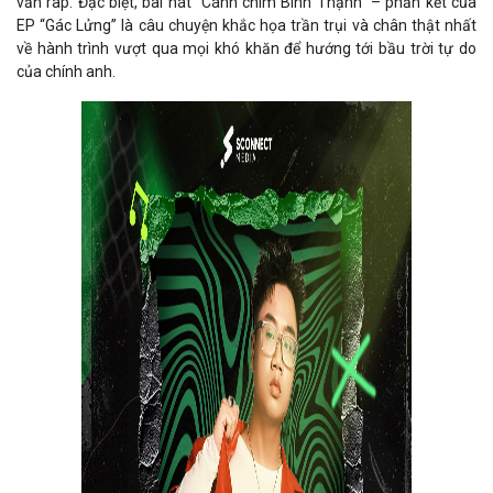
vần rap. Đặc biệt, bài hát “Cánh chim Bình Thạnh” – phần kết của
EP “Gác Lửng” là câu chuyện khắc họa trần trụi và chân thật nhất
về hành trình vượt qua mọi khó khăn để hướng tới bầu trời tự do
của chính anh.