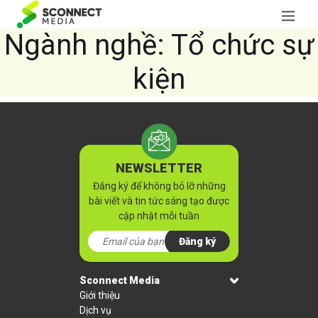
Ngành nghề:
Tổ chức sự
kiện
NEWSLETTER
Đăng ký để không bỏ lỡ những
bài viết và tin tức sáng tạo được
cập nhật mỗi tuần
Đăng ký
Sconnect Media
Giới thiệu
Dịch vụ