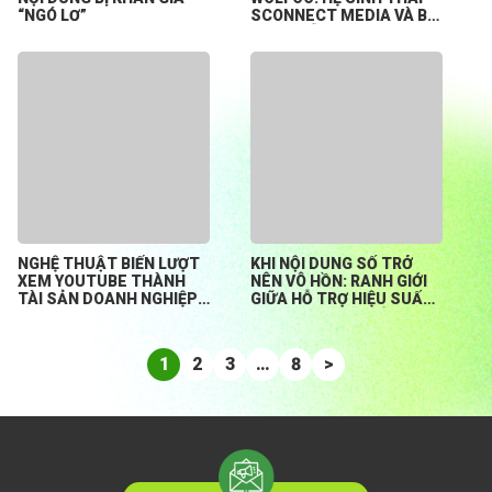
“NGÓ LƠ”
SCONNECT MEDIA VÀ BÀI
TOÁN HỖ TRỢ CREATOR
KHỞI NGHIỆP TỪ CON SỐ
0
NGHỆ THUẬT BIẾN LƯỢT
KHI NỘI DUNG SỐ TRỞ
XEM YOUTUBE THÀNH
NÊN VÔ HỒN: RANH GIỚI
TÀI SẢN DOANH NGHIỆP
GIỮA HỖ TRỢ HIỆU SUẤT
BỀN VỮNG
HAY ĐÁNH MẤT BẢN
SẮC?
1
2
3
…
8
>