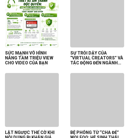
SỨC MẠNH VÔ HÌNH
SỰ TRỖI DẬY CỦA
NÂNG TẦM TRIỆU VIEW
“VIRTUAL CREATORS” VÀ
CHO VIDEO CỦA BẠN
TÁC ĐỘNG ĐẾN NGÀNH
CÔNG NGHIỆP NỘI DUNG
SỐ
LẬT NGƯỢC THẾ CỜ KHI
BỆ PHÓNG TỪ “CHA ĐẺ”
NỘI DUNG BỊ KHÁN GIẢ
WOLFOO: HỆ SINH THÁI