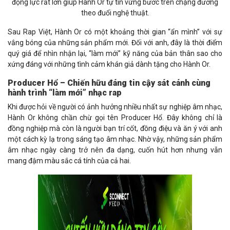
động lực rất lớn giúp Hành Or tự tin vững bước trên chặng đường
theo đuổi nghệ thuật.
Sau Rap Việt, Hành Or có một khoảng thời gian “ẩn mình” với sự
vắng bóng của những sản phẩm mới. Đối với anh, đây là thời điểm
quý giá để nhìn nhận lại, “làm mới” kỹ năng của bản thân sao cho
xứng đáng với những tình cảm khán giả dành tặng cho Hành Or.
Producer Hổ – Chiến hữu đáng tin cậy sát cánh cùng
hành trình “làm mới” nhạc rap
Khi được hỏi về người có ảnh hưởng nhiều nhất sự nghiệp âm nhạc,
Hành Or không chần chừ gọi tên Producer Hổ. Đây không chỉ là
đồng nghiệp mà còn là người bạn trí cốt, đồng điệu và ăn ý với anh
một cách kỳ lạ trong sáng tạo âm nhạc. Nhờ vậy, những sản phẩm
âm nhạc ngày càng trở nên đa dạng, cuốn hút hơn nhưng vẫn
mang đậm màu sắc cá tính của cả hai.