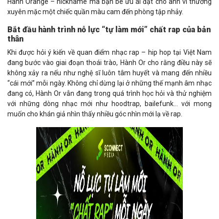
Hành Orange – nickname mà bạn bè ưu ái đặt cho anh vì thường
xuyên mặc một chiếc quần màu cam đến phòng tập nhảy.
Bắt đầu hành trình nỗ lực “tự làm mới” chất rap của bản
thân
Khi được hỏi ý kiến về quan điểm nhạc rap – hip hop tại Việt Nam
đang bước vào giai đoạn thoái trào, Hành Or cho rằng điều này sẽ
không xảy ra nếu như nghệ sĩ luôn tâm huyết và mang đến nhiều
“cái mới” mỗi ngày. Không chỉ dừng lại ở những thế mạnh âm nhạc
đang có, Hành Or vẫn đang trong quá trình học hỏi và thử nghiệm
với những dòng nhạc mới như hoodtrap, bailefunk… với mong
muốn cho khán giả nhìn thấy nhiều góc nhìn mới lạ về rap.