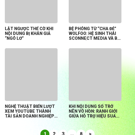
LẬT NGƯỢC THẾ CỜ KHI
BỆ PHÓNG TỪ “CHA ĐẺ”
NỘI DUNG BỊ KHÁN GIẢ
WOLFOO: HỆ SINH THÁI
“NGÓ LƠ”
SCONNECT MEDIA VÀ BÀI
TOÁN HỖ TRỢ CREATOR
KHỞI NGHIỆP TỪ CON SỐ
0
NGHỆ THUẬT BIẾN LƯỢT
KHI NỘI DUNG SỐ TRỞ
XEM YOUTUBE THÀNH
NÊN VÔ HỒN: RANH GIỚI
TÀI SẢN DOANH NGHIỆP
GIỮA HỖ TRỢ HIỆU SUẤT
BỀN VỮNG
HAY ĐÁNH MẤT BẢN
SẮC?
1
2
3
…
8
>