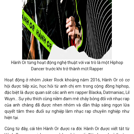
Hành Or từng hoạt động nghệ thuật với vai trò là một Hiphop
Dancer trước khi trở thành một Rapper
Hoạt động ở nhóm Joker Rock khoảng năm 2016, Hành Or có cơ
hội được tiếp xúc, học hỏi từ anh chị em trong cộng đồng hiphop,
đặc biệt là được quan sát các anh em rapper Blacka, Datmaniac, Lil
Wuyn… Sự yêu thích cùng niềm đam mê cháy bỏng đối với nhạc rap
của anh chàng đã được nhen nhóm và dần thắp sáng ngọn lửa
quyết tâm theo đuổi sự nghiệp làm nhạc rap chuyên nghiệp như
hiện tại.
Cũng từ đây, cái tên Hành Or được ra đời. Hành Or được viết tắt từ