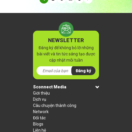
NEWSLETTER
Đăng ký để không bỏ lỡ những
bài viết và tin tức sáng tạo được
cập nhật mỗi tuần
Đăng ký
Sconnect Media
Giới thiệu
Dịch vụ
Câu chuyện thành công
Network
Đối tác
Blogs
Liên hệ