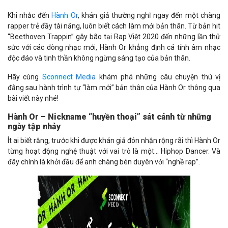
Khi nhắc đến
Hành Or
, khán giả thường nghĩ ngay đến một chàng
rapper trẻ đầy tài năng, luôn biết cách làm mới bản thân. Từ bản hit
“Beethoven Trappin” gây bão tại Rap Việt 2020 đến những lần thử
sức với các dòng nhạc mới, Hành Or khẳng định cá tính âm nhạc
độc đáo và tinh thần không ngừng sáng tạo của bản thân.
Hãy cùng
Sconnect Media
khám phá những câu chuyện thú vị
đằng sau hành trình tự “làm mới” bản thân của Hành Or thông qua
bài viết này nhé!
Hành Or – Nickname “huyền thoại” sát cánh từ những
ngày tập nhảy
Ít ai biết rằng, trước khi được khán giả đón nhận rộng rãi thì Hành Or
từng hoạt động nghệ thuật với vai trò là một… Hiphop Dancer. Và
đây chính là khởi đầu để anh chàng bén duyên với “nghề rap”.