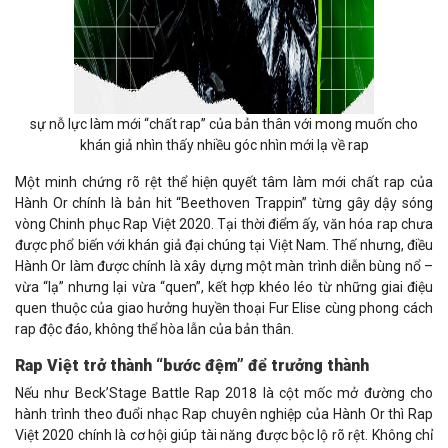
sự nỗ lực làm mới “chất rap” của bản thân với mong muốn cho
khán giả nhìn thấy nhiều góc nhìn mới lạ về rap
Một minh chứng rõ rệt thể hiện quyết tâm làm mới chất rap của
Hành Or chính là bản hit “Beethoven Trappin” từng gây dậy sóng
vòng Chinh phục Rap Việt 2020. Tại thời điểm ấy, văn hóa rap chưa
được phổ biến với khán giả đại chúng tại Việt Nam. Thế nhưng, điều
Hành Or làm được chính là xây dựng một màn trình diễn bùng nổ –
vừa “lạ” nhưng lại vừa “quen”, kết hợp khéo léo từ những giai điệu
quen thuộc của giao hưởng huyền thoại Fur Elise cùng phong cách
rap độc đáo, không thể hòa lẫn của bản thân.
Rap Việt trở thành “bước đệm” để trưởng thành
Nếu như Beck’Stage Battle Rap 2018 là cột mốc mở đường cho
hành trình theo đuổi nhạc Rap chuyên nghiệp của Hành Or thì Rap
Việt 2020 chính là cơ hội giúp tài năng được bộc lộ rõ rệt. Không chỉ