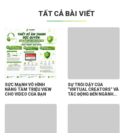
TẤT CẢ BÀI VIẾT
SỨC MẠNH VÔ HÌNH
SỰ TRỖI DẬY CỦA
NÂNG TẦM TRIỆU VIEW
“VIRTUAL CREATORS” VÀ
CHO VIDEO CỦA BẠN
TÁC ĐỘNG ĐẾN NGÀNH
CÔNG NGHIỆP NỘI DUNG
SỐ