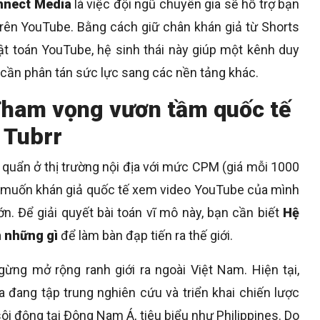
onnect Media
là việc đội ngũ chuyên gia sẽ hỗ trợ bạn
rên YouTube. Bằng cách giữ chân khán giả từ Shorts
uật toán YouTube, hệ sinh thái này giúp một kênh duy
cần phân tán sức lực sang các nền tảng khác.
: Tham vọng vươn tầm quốc tế
 Tubrr
h quẩn ở thị trường nội địa với mức CPM (giá mỗi 1000
l”, muốn khán giả quốc tế xem video YouTube của mình
n. Để giải quyết bài toán vĩ mô này, bạn cần biết
Hệ
 những gì
để làm bàn đạp tiến ra thế giới.
ng mở rộng ranh giới ra ngoài Việt Nam. Hiện tại,
 đang tập trung nghiên cứu và triển khai chiến lược
 động tại Đông Nam Á, tiêu biểu như Philippines. Do