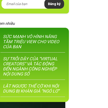
Đăng ký
em nhiều
SỨC MẠNH VÔ HÌNH NÂNG
TẦM TRIỆU VIEW CHO VIDEO
CỦA BẠN
SỰ TRỖI DẬY CỦA “VIRTUAL
CREATORS” VÀ TÁC ĐỘNG
ĐẾN NGÀNH CÔNG NGHIỆP
NỘI DUNG SỐ
LẬT NGƯỢC THẾ CỜ KHI NỘI
DUNG BỊ KHÁN GIẢ “NGÓ LƠ”