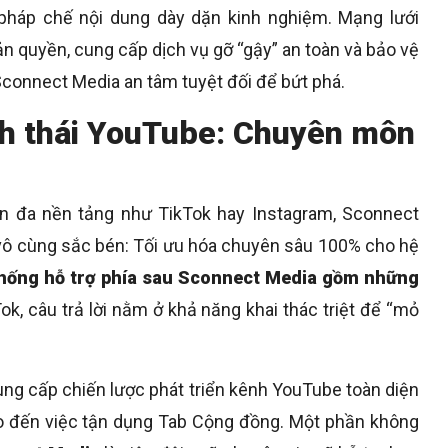
pháp chế nội dung dày dặn kinh nghiệm. Mạng lưới
bản quyền, cung cấp dịch vụ gỡ “gậy” an toàn và bảo vệ
Sconnect Media an tâm tuyệt đối để bứt phá.
inh thái YouTube: Chuyên môn
rên đa nền tảng như TikTok hay Instagram, Sconnect
vô cùng sắc bén: Tối ưu hóa chuyên sâu 100% cho hệ
hống hỗ trợ phía sau Sconnect Media gồm những
, câu trả lời nằm ở khả năng khai thác triệt để “mỏ
ung cấp chiến lược phát triển kênh YouTube toàn diện
ho đến việc tận dụng Tab Cộng đồng. Một phần không