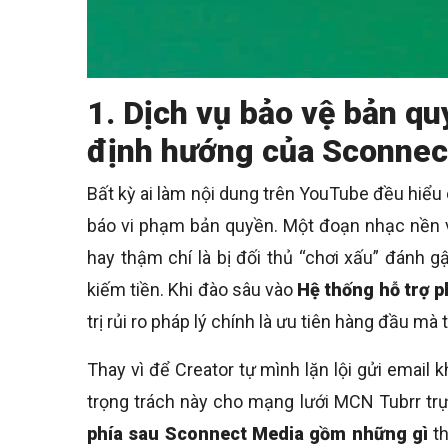
1. Dịch vụ bảo vệ bản q
định hướng của Sconnect
Bất kỳ ai làm nội dung trên YouTube đều hiể
báo vi phạm bản quyền. Một đoạn nhạc nền vô
hay thậm chí là bị đối thủ “chơi xấu” đánh
kiếm tiền. Khi đào sâu vào
Hệ thống hỗ trợ 
trị rủi ro pháp lý chính là ưu tiên hàng đầu mà
Thay vì để Creator tự mình lặn lội gửi email
trọng trách này cho mạng lưới MCN Tubrr trự
phía sau Sconnect Media gồm những gì
th