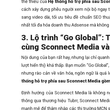
thể thiếu của
Hệ thống hỗ trợ phía sau Sc
cách xây dựng phễu người xem nội bộ ngay t
sang video dài, tối ưu tiêu đề chuẩn SEO th
nhất tối đa hóa doanh thu Adsense mà không 
3. Lộ trình “Go Global”
cùng Sconnect Media và
Nội dung của bạn rất hay, nhưng lại chỉ quan
lượt hiển thị) khá thấp. Bạn muốn “Go Globa
nhưng rào cản về văn hóa, ngôn ngữ là quá lớ
thống hỗ trợ phía sau Sconnect Media gồm
Định hướng của Sconnect Media là không ngừ
thông qua thương hiệu Tubrr, Sconnect Media
mạnh mẽ để thâm nhập các thị trường MCN sôi