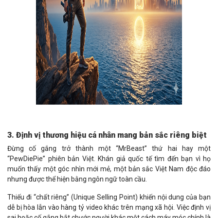
3. Định vị thương hiệu cá nhân mang bản sắc riêng biệt
Đừng cố gắng trở thành một “MrBeast” thứ hai hay một
“PewDiePie” phiên bản Việt. Khán giả quốc tế tìm đến bạn vì họ
muốn thấy một góc nhìn mới mẻ, một bản sắc Việt Nam độc đáo
nhưng được thể hiện bằng ngôn ngữ toàn cầu.
Thiếu đi “chất riêng” (Unique Selling Point) khiến nội dung của bạn
dễ bị hòa lẫn vào hàng tỷ video khác trên mạng xã hội. Việc định vị
sai hoặc cố gắng bắt chước người khác một cách máy móc chính là