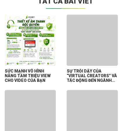
TẤT CẢ BÀI VIẾT
SỨC MẠNH VÔ HÌNH
SỰ TRỖI DẬY CỦA
NÂNG TẦM TRIỆU VIEW
“VIRTUAL CREATORS” VÀ
CHO VIDEO CỦA BẠN
TÁC ĐỘNG ĐẾN NGÀNH
CÔNG NGHIỆP NỘI DUNG
SỐ