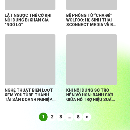
LẬT NGƯỢC THẾ CỜ KHI
BỆ PHÓNG TỪ “CHA ĐẺ”
NỘI DUNG BỊ KHÁN GIẢ
WOLFOO: HỆ SINH THÁI
“NGÓ LƠ”
SCONNECT MEDIA VÀ BÀI
TOÁN HỖ TRỢ CREATOR
KHỞI NGHIỆP TỪ CON SỐ
0
NGHỆ THUẬT BIẾN LƯỢT
KHI NỘI DUNG SỐ TRỞ
XEM YOUTUBE THÀNH
NÊN VÔ HỒN: RANH GIỚI
TÀI SẢN DOANH NGHIỆP
GIỮA HỖ TRỢ HIỆU SUẤT
BỀN VỮNG
HAY ĐÁNH MẤT BẢN
SẮC?
1
2
3
…
8
>