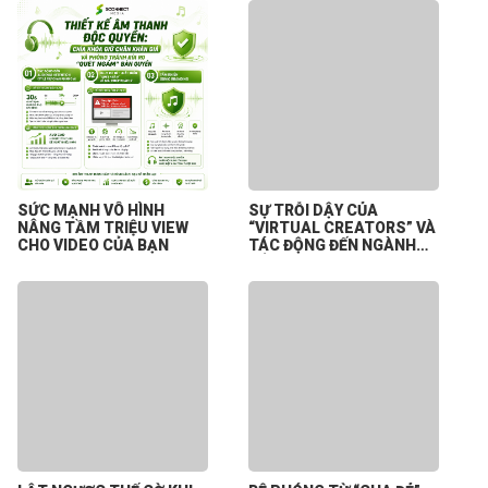
SỨC MẠNH VÔ HÌNH
SỰ TRỖI DẬY CỦA
NÂNG TẦM TRIỆU VIEW
“VIRTUAL CREATORS” VÀ
CHO VIDEO CỦA BẠN
TÁC ĐỘNG ĐẾN NGÀNH
CÔNG NGHIỆP NỘI DUNG
SỐ