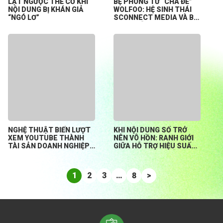
LẬT NGƯỢC THẾ CỜ KHI
BỆ PHÓNG TỪ “CHA ĐẺ”
NỘI DUNG BỊ KHÁN GIẢ
WOLFOO: HỆ SINH THÁI
“NGÓ LƠ”
SCONNECT MEDIA VÀ BÀI
TOÁN HỖ TRỢ CREATOR
KHỞI NGHIỆP TỪ CON SỐ
0
NGHỆ THUẬT BIẾN LƯỢT
KHI NỘI DUNG SỐ TRỞ
XEM YOUTUBE THÀNH
NÊN VÔ HỒN: RANH GIỚI
TÀI SẢN DOANH NGHIỆP
GIỮA HỖ TRỢ HIỆU SUẤT
BỀN VỮNG
HAY ĐÁNH MẤT BẢN
SẮC?
1
2
3
…
8
>