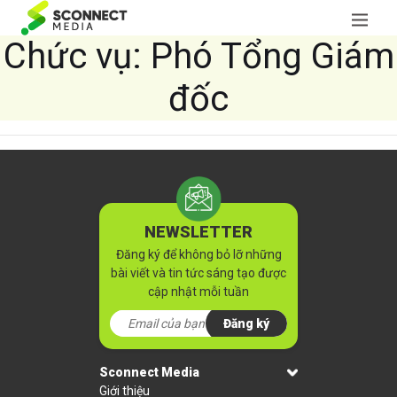
Chức vụ:
Phó Tổng Giám
đốc
NEWSLETTER
Đăng ký để không bỏ lỡ những
bài viết và tin tức sáng tạo được
cập nhật mỗi tuần
Đăng ký
Sconnect Media
Giới thiệu